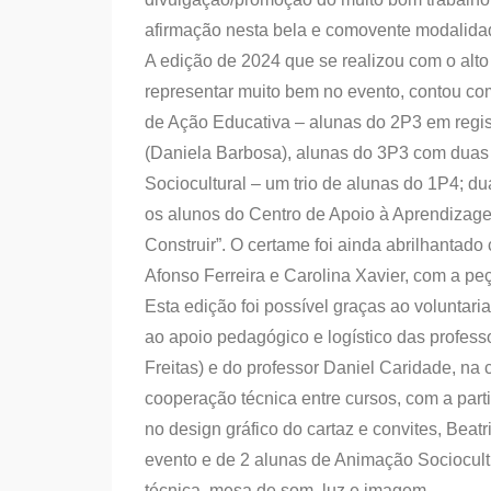
afirmação nesta bela e comovente modalidade
A edição de 2024 que se realizou com o alto
representar muito bem no evento, contou com
de Ação Educativa – alunas do 2P3 em registo
(Daniela Barbosa), alunas do 3P3 com duas
Sociocultural – um trio de alunas do 1P4; d
os alunos do Centro de Apoio à Aprendizag
Construir”. O certame foi ainda abrilhantad
Afonso Ferreira e Carolina Xavier, com a peç
Esta edição foi possível graças ao voluntar
ao apoio pedagógico e logístico das profe
Freitas) e do professor Daniel Caridade, na
cooperação técnica entre cursos, com a part
no design gráfico do cartaz e convites, Beatr
evento e de 2 alunas de Animação Sociocultu
técnica, mesa de som, luz e imagem.