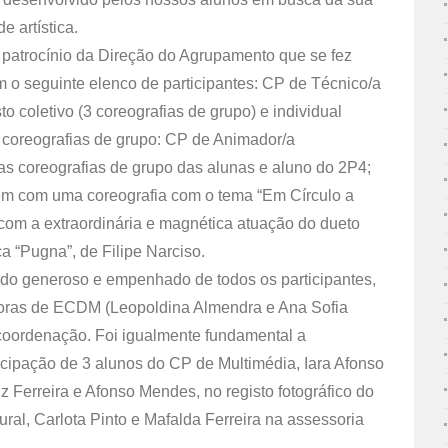
 artística.
 patrocínio da Direção do Agrupamento que se fez
 o seguinte elenco de participantes: CP de Técnico/a
 coletivo (3 coreografias de grupo) e individual
 coreografias de grupo: CP de Animador/a
uas coreografias de grupo das alunas e aluno do 2P4;
em com uma coreografia com o tema “Em Círculo a
o com a extraordinária e magnética atuação do dueto
a “Pugna”, de Filipe Narciso.
iado generoso e empenhado de todos os participantes,
ssoras de ECDM (Leopoldina Almendra e Ana Sofia
 coordenação. Foi igualmente fundamental a
icipação de 3 alunos do CP de Multimédia, Iara Afonso
iz Ferreira e Afonso Mendes, no registo fotográfico do
ral, Carlota Pinto e Mafalda Ferreira na assessoria