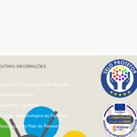
OUTRAS INFORMAÇÕES
Centro de Formação Sá de Miranda
Revista Trajetórias
Newsletter "Sá News"
Estação Meteorológica de Palmeira
Associação de Pais de Palmeira