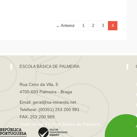
← Anterior
1
2
3
4
ESCOLA BÁSICA DE PALMEIRA
Rua Cimo da Vila, 5
4700-693 Palmeira - Braga
Email: geral@sa-miranda.net
Telefone: (00351) 253 200 981
FAX: 253 200 989
Visita Virtual à Escola Básica de Palmeira