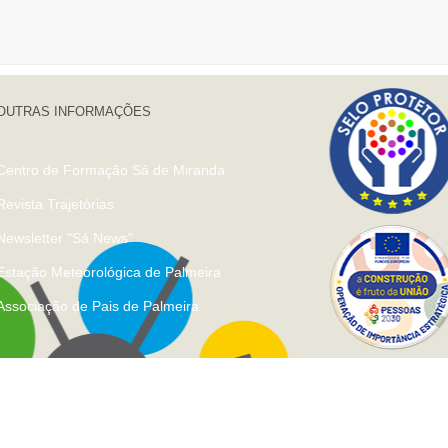
OUTRAS INFORMAÇÕES
Centro de Formação Sá de Miranda
Revista Trajetórias
Newsletter "Sá News"
Estação Meteorológica de Palmeira
Associação de Pais de Palmeira