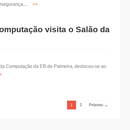
rsegurança....
omputação visita o Salão da
 da Computação da EB de Palmeira, deslocou-se ao
1
2
Próximo →