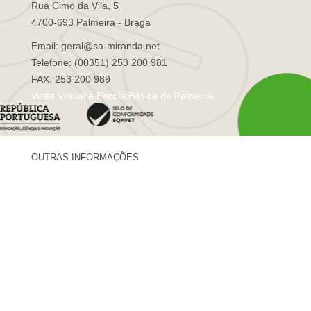
Rua Cimo da Vila, 5
4700-693 Palmeira - Braga
Email: geral@sa-miranda.net
Telefone: (00351) 253 200 981
FAX: 253 200 989
Visita Virtual à Escola Básica de Palmeira
OUTRAS INFORMAÇÕES
Centro de Formação Sá de Miranda
Revista Trajetórias
Newsletter "Sá News"
Estação Meteorológica de Palmeira
Associação de Pais de Palmeira