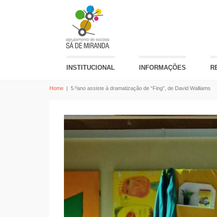
INSTITUCIONAL
INFORMAÇÕES
R
Home
|
5.ºano assiste à dramatização de “Fing”, de David Walliams