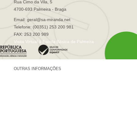
Rua Cimo da Vila, 5
4700-693 Palmeira - Braga
Email: geral@sa-miranda.net
Telefone: (00351) 253 200 981
FAX: 253 200 989
Visita Virtual à Escola Básica de Palmeira
OUTRAS INFORMAÇÕES
Centro de Formação Sá de Miranda
Revista Trajetórias
Newsletter "Sá News"
Estação Meteorológica de Palmeira
Associação de Pais de Palmeira