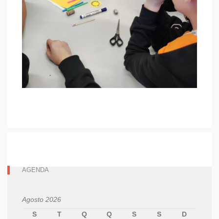
AGENDA
Agosto 2026
S
T
Q
Q
S
S
D