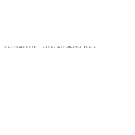
Estação Meteorológica de Palmeira
Associação de Pais de Palmeira
© AGRUPAMENTO DE ESCOLAS SÁ DE MIRANDA - BRAGA