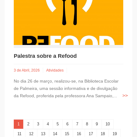
Palestra sobre a Refood
3 de Abril, 2026
Atividades
No dia 26 de março, realizou-se, na Biblioteca Escolar
de Palmeira, uma sessão informativa e de divulgação
da Refood, proferida pela professora Ana Sampaio,...
1
2
3
4
5
6
7
8
9
10
11
12
13
14
15
16
17
18
19