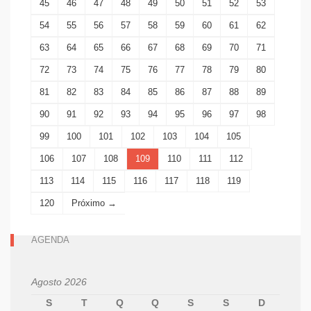
45
46
47
48
49
50
51
52
53
54
55
56
57
58
59
60
61
62
63
64
65
66
67
68
69
70
71
72
73
74
75
76
77
78
79
80
81
82
83
84
85
86
87
88
89
90
91
92
93
94
95
96
97
98
99
100
101
102
103
104
105
106
107
108
109
110
111
112
113
114
115
116
117
118
119
120
Próximo →
AGENDA
Agosto 2026
S
T
Q
Q
S
S
D