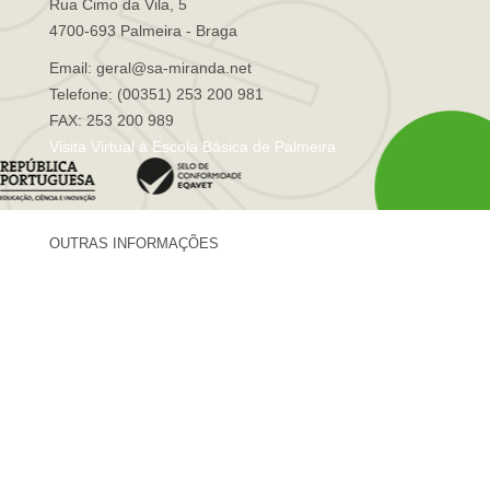
Rua Cimo da Vila, 5
4700-693 Palmeira - Braga
Email: geral@sa-miranda.net
Telefone: (00351) 253 200 981
FAX: 253 200 989
Visita Virtual à Escola Básica de Palmeira
OUTRAS INFORMAÇÕES
Centro de Formação Sá de Miranda
Revista Trajetórias
Newsletter "Sá News"
Estação Meteorológica de Palmeira
Associação de Pais de Palmeira