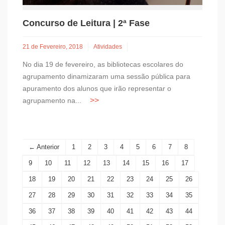
Concurso de Leitura | 2ª Fase
21 de Fevereiro, 2018
Atividades
No dia 19 de fevereiro, as bibliotecas escolares do
agrupamento dinamizaram uma sessão pública para
apuramento dos alunos que irão representar o
agrupamento na...
← Anterior
1
2
3
4
5
6
7
8
9
10
11
12
13
14
15
16
17
18
19
20
21
22
23
24
25
26
27
28
29
30
31
32
33
34
35
36
37
38
39
40
41
42
43
44