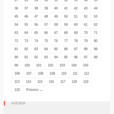
27
28
29
30
31
32
33
34
35
36
37
38
39
40
41
42
43
44
45
46
47
48
49
50
51
52
53
54
55
56
57
58
59
60
61
62
63
64
65
66
67
68
69
70
71
72
73
74
75
76
77
78
79
80
81
82
83
84
85
86
87
88
89
90
91
92
93
94
95
96
97
98
99
100
101
102
103
104
105
106
107
108
109
110
111
112
113
114
115
116
117
118
119
120
Próximo →
AGENDA