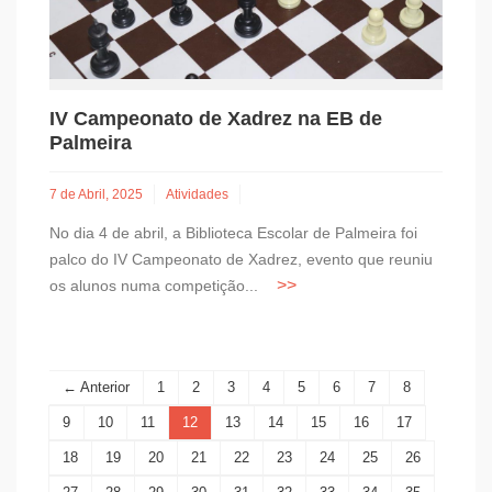
IV Campeonato de Xadrez na EB de
Palmeira
7 de Abril, 2025
Atividades
No dia 4 de abril, a Biblioteca Escolar de Palmeira foi
palco do IV Campeonato de Xadrez, evento que reuniu
os alunos numa competição...
← Anterior
1
2
3
4
5
6
7
8
9
10
11
12
13
14
15
16
17
18
19
20
21
22
23
24
25
26