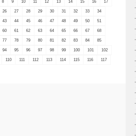
8
9
10
11
12
13
14
15
16
17
26
27
28
29
30
31
32
33
34
43
44
45
46
47
48
49
50
51
60
61
62
63
64
65
66
67
68
77
78
79
80
81
82
83
84
85
94
95
96
97
98
99
100
101
102
110
111
112
113
114
115
116
117