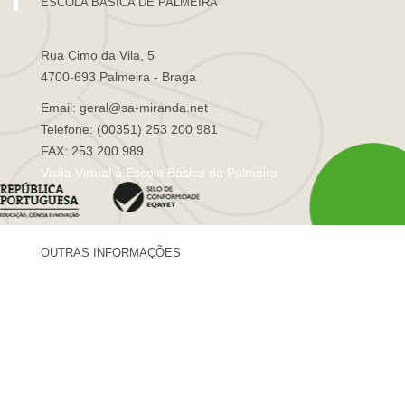
ESCOLA BÁSICA DE PALMEIRA
Rua Cimo da Vila, 5
4700-693 Palmeira - Braga
Email: geral@sa-miranda.net
Telefone: (00351) 253 200 981
FAX: 253 200 989
Visita Virtual à Escola Básica de Palmeira
OUTRAS INFORMAÇÕES
Centro de Formação Sá de Miranda
Revista Trajetórias
Newsletter "Sá News"
Estação Meteorológica de Palmeira