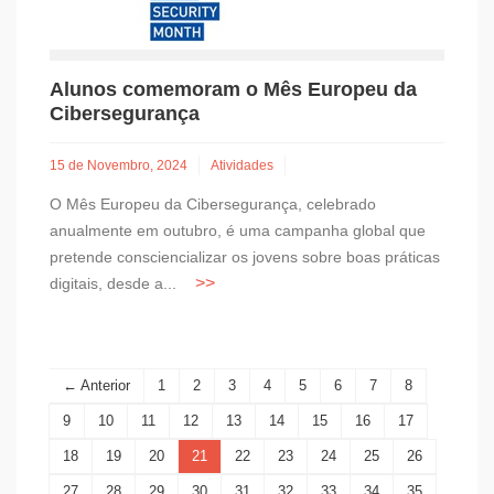
Alunos comemoram o Mês Europeu da
Cibersegurança
15 de Novembro, 2024
Atividades
O Mês Europeu da Cibersegurança, celebrado
anualmente em outubro, é uma campanha global que
pretende consciencializar os jovens sobre boas práticas
digitais, desde a...
← Anterior
1
2
3
4
5
6
7
8
9
10
11
12
13
14
15
16
17
18
19
20
21
22
23
24
25
26
27
28
29
30
31
32
33
34
35