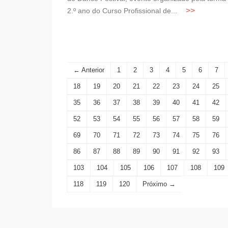
2.º ano do Curso Profissional de...
← Anterior
1
2
3
4
5
6
7
18
19
20
21
22
23
24
25
35
36
37
38
39
40
41
42
52
53
54
55
56
57
58
59
69
70
71
72
73
74
75
76
86
87
88
89
90
91
92
93
103
104
105
106
107
108
109
118
119
120
Próximo →