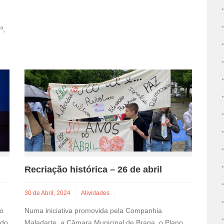
º,
Recriação histórica – 26 de abril
30 de Abril, 2024
Atividades
ão
Numa iniciativa promovida pela Companhia
 do
Maladarte, a Câmara Municipal de Braga, o Plano