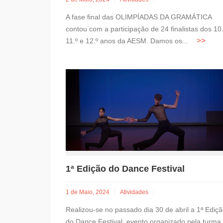
A fase final das OLIMPÍADAS DA GRAMÁTICA
contou com a participação de 24 finalistas dos 10.
11.º e 12.º anos da AESM. Damos os...
1ª Edição do Dance Festival
1 de Maio, 2024
Atividades
Realizou-se no passado dia 30 de abril a 1ª Ediç
do Dance Festival, evento organizado pela turma