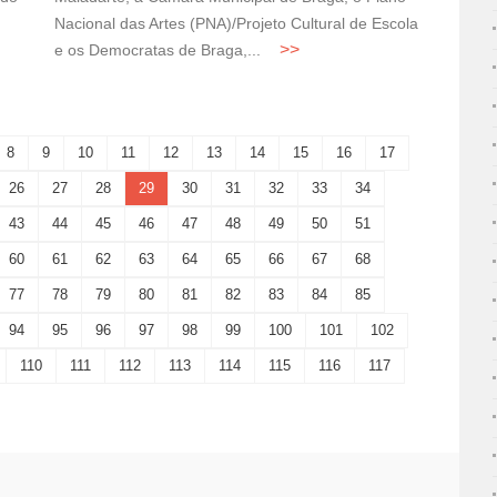
Nacional das Artes (PNA)/Projeto Cultural de Escola
e os Democratas de Braga,...
8
9
10
11
12
13
14
15
16
17
26
27
28
29
30
31
32
33
34
43
44
45
46
47
48
49
50
51
60
61
62
63
64
65
66
67
68
77
78
79
80
81
82
83
84
85
94
95
96
97
98
99
100
101
102
110
111
112
113
114
115
116
117