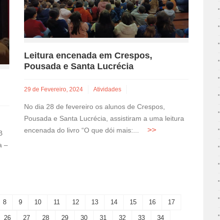
Leitura encenada em Crespos,
Pousada e Santa Lucrécia
29 de Fevereiro, 2024
Atividades
No dia 28 de fevereiro os alunos de Crespos,
Pousada e Santa Lucrécia, assistiram a uma leitura
encenada do livro “O que dói mais:...
B
a –
8
9
10
11
12
13
14
15
16
17
26
27
28
29
30
31
32
33
34