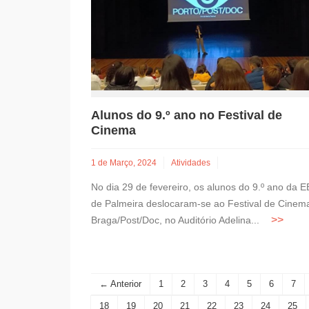
Alunos do 9.º ano no Festival de
Cinema
1 de Março, 2024
Atividades
No dia 29 de fevereiro, os alunos do 9.º ano da E
de Palmeira deslocaram-se ao Festival de Cinem
Braga/Post/Doc, no Auditório Adelina...
← Anterior
1
2
3
4
5
6
7
18
19
20
21
22
23
24
25