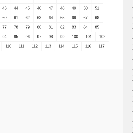
43
44
45
46
47
48
49
50
51
60
61
62
63
64
65
66
67
68
77
78
79
80
81
82
83
84
85
94
95
96
97
98
99
100
101
102
110
111
112
113
114
115
116
117