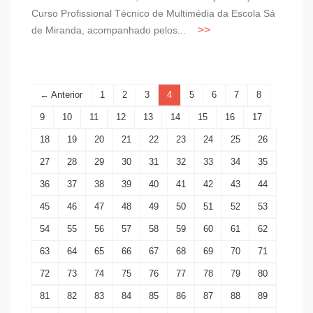
Curso Profissional Técnico de Multimédia da Escola Sá
de Miranda, acompanhado pelos...
← Anterior
1
2
3
4
5
6
7
8
9
10
11
12
13
14
15
16
17
18
19
20
21
22
23
24
25
26
27
28
29
30
31
32
33
34
35
36
37
38
39
40
41
42
43
44
45
46
47
48
49
50
51
52
53
54
55
56
57
58
59
60
61
62
63
64
65
66
67
68
69
70
71
72
73
74
75
76
77
78
79
80
81
82
83
84
85
86
87
88
89