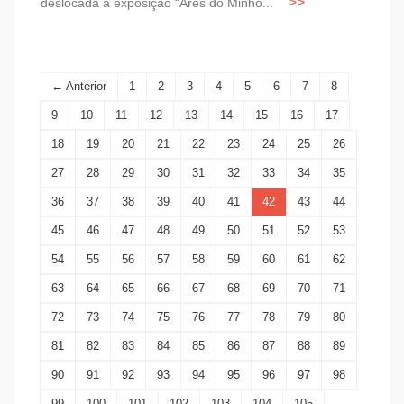
deslocada à exposição “Ares do Minho...
← Anterior
1
2
3
4
5
6
7
8
9
10
11
12
13
14
15
16
17
18
19
20
21
22
23
24
25
26
27
28
29
30
31
32
33
34
35
36
37
38
39
40
41
42
43
44
45
46
47
48
49
50
51
52
53
54
55
56
57
58
59
60
61
62
63
64
65
66
67
68
69
70
71
72
73
74
75
76
77
78
79
80
81
82
83
84
85
86
87
88
89
90
91
92
93
94
95
96
97
98
99
100
101
102
103
104
105