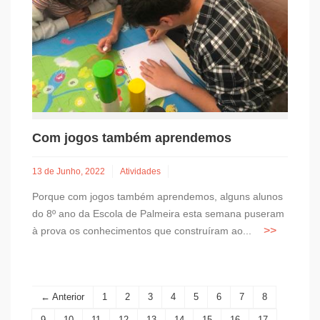
Com jogos também aprendemos
13 de Junho, 2022
Atividades
Porque com jogos também aprendemos, alguns alunos
do 8º ano da Escola de Palmeira esta semana puseram
à prova os conhecimentos que construíram ao...
← Anterior
1
2
3
4
5
6
7
8
9
10
11
12
13
14
15
16
17