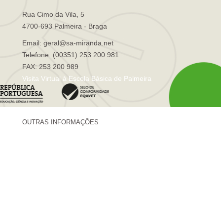
Rua Cimo da Vila, 5
4700-693 Palmeira - Braga
Email: geral@sa-miranda.net
Telefone: (00351) 253 200 981
FAX: 253 200 989
Visita Virtual à Escola Básica de Palmeira
OUTRAS INFORMAÇÕES
Centro de Formação Sá de Miranda
Revista Trajetórias
Newsletter "Sá News"
Estação Meteorológica de Palmeira
Associação de Pais de Palmeira