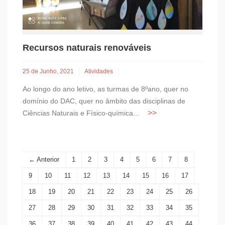
Recursos naturais renováveis
25 de Junho, 2021
Atividades
Ao longo do ano letivo, as turmas de 8ºano, quer no
domínio do DAC, quer no âmbito das disciplinas de
Ciências Naturais e Físico-química...
← Anterior
1
2
3
4
5
6
7
8
9
10
11
12
13
14
15
16
17
18
19
20
21
22
23
24
25
26
27
28
29
30
31
32
33
34
35
36
37
38
39
40
41
42
43
44