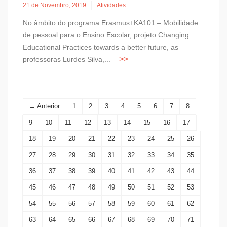
21 de Novembro, 2019
Atividades
No âmbito do programa Erasmus+KA101 – Mobilidade
de pessoal para o Ensino Escolar, projeto Changing
Educational Practices towards a better future, as
professoras Lurdes Silva,...
← Anterior
1
2
3
4
5
6
7
8
9
10
11
12
13
14
15
16
17
18
19
20
21
22
23
24
25
26
27
28
29
30
31
32
33
34
35
36
37
38
39
40
41
42
43
44
45
46
47
48
49
50
51
52
53
54
55
56
57
58
59
60
61
62
63
64
65
66
67
68
69
70
71