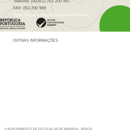
Telefone: (00351) 253 200 981
FAX: 253 200 989
Visita Virtual à Escola Básica de Palmeira
OUTRAS INFORMAÇÕES
Centro de Formação Sá de Miranda
Revista Trajetórias
Newsletter "Sá News"
Estação Meteorológica de Palmeira
Associação de Pais de Palmeira
© AGRUPAMENTO DE ESCOLAS SÁ DE MIRANDA - BRAGA