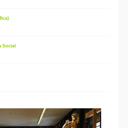
ica)
a Social