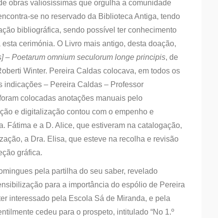
de obras valiosíssimas que orgulha a comunidade
ncontra-se no reservado da Biblioteca Antiga, tendo
ação bibliográfica, sendo possível ter conhecimento
esta cerimónia. O Livro mais antigo, desta doação,
as] – Poetarum omnium seculorum longe principis
, de
Roberti Winter. Pereira Caldas colocava, em todos os
s indicações – Pereira Caldas – Professor
 foram colocadas anotações manuais pelo
gação e digitalização contou com o empenho e
a. Fátima e a D. Alice, que estiveram na catalogação,
zação, a Dra. Elisa, que esteve na recolha e revisão
eção gráfica.
omingues pela partilha do seu saber, revelado
nsibilização para a importância do espólio de Pereira
ter interessado pela Escola Sá de Miranda, e pela
entilmente cedeu para o prospeto, intitulado “No 1.º