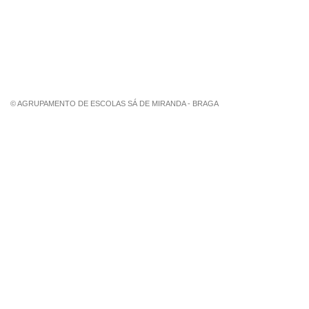
Estação Meteorológica de Palmeira
Associação de Pais de Palmeira
© AGRUPAMENTO DE ESCOLAS SÁ DE MIRANDA - BRAGA