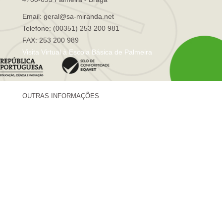
Email: geral@sa-miranda.net
Telefone: (00351) 253 200 981
FAX: 253 200 989
Visita Virtual à Escola Básica de Palmeira
OUTRAS INFORMAÇÕES
Centro de Formação Sá de Miranda
Revista Trajetórias
Newsletter "Sá News"
Estação Meteorológica de Palmeira
Associação de Pais de Palmeira