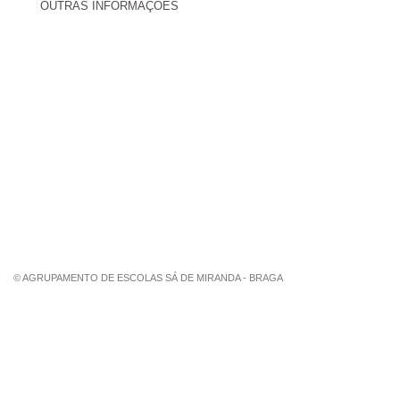
OUTRAS INFORMAÇÕES
Centro de Formação Sá de Miranda
Revista Trajetórias
Newsletter "Sá News"
Estação Meteorológica de Palmeira
Associação de Pais de Palmeira
© AGRUPAMENTO DE ESCOLAS SÁ DE MIRANDA - BRAGA