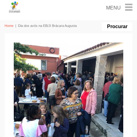
Home
|
Dia dos avós na EB/JI Brácara Augusta