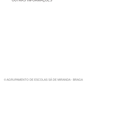
OUTRAS INFORMAÇÕES
Centro de Formação Sá de Miranda
Revista Trajetórias
Newsletter "Sá News"
Estação Meteorológica de Palmeira
Associação de Pais de Palmeira
© AGRUPAMENTO DE ESCOLAS SÁ DE MIRANDA - BRAGA