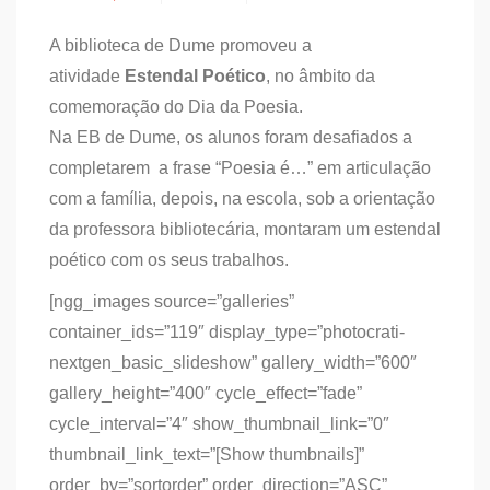
A biblioteca de Dume promoveu a
atividade
Estendal Poético
, no âmbito da
comemoração do Dia da Poesia.
Na EB de Dume, os alunos foram desafiados a
completarem a frase “Poesia é…” em articulação
com a família, depois, na escola, sob a orientação
da professora bibliotecária, montaram um estendal
poético com os seus trabalhos.
[ngg_images source=”galleries”
container_ids=”119″ display_type=”photocrati-
nextgen_basic_slideshow” gallery_width=”600″
gallery_height=”400″ cycle_effect=”fade”
cycle_interval=”4″ show_thumbnail_link=”0″
thumbnail_link_text=”[Show thumbnails]”
order_by=”sortorder” order_direction=”ASC”