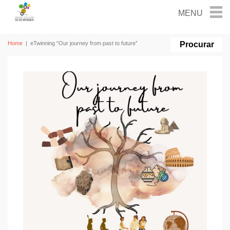
Home
|
eTwinning “Our journey from past to future”