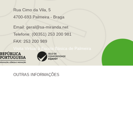
Rua Cimo da Vila, 5
4700-693 Palmeira - Braga
Email: geral@sa-miranda.net
Telefone: (00351) 253 200 981
FAX: 253 200 989
Visita Virtual à Escola Básica de Palmeira
OUTRAS INFORMAÇÕES
Centro de Formação Sá de Miranda
Revista Trajetórias
Newsletter "Sá News"
Estação Meteorológica de Palmeira
Associação de Pais de Palmeira