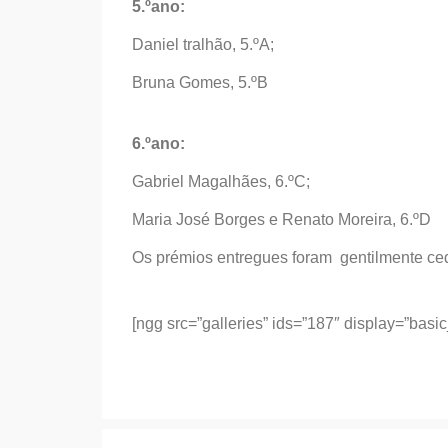
5.ºano:
Daniel tralhão, 5.ºA;
Bruna Gomes, 5.ºB
6.ºano:
Gabriel Magalhães, 6.ºC;
Maria José Borges e Renato Moreira, 6.ºD
Os prémios entregues foram gentilmente ced
[ngg src=”galleries” ids=”187″ display=”bas