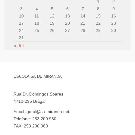
1
2
3
4
5
6
7
8
9
10
11
12
13
14
15
16
17
18
19
20
21
22
23
24
25
26
27
28
29
30
31
« Jul
ESCOLA SÁ DE MIRANDA
Rua Dr. Domingos Soares
4710-295 Braga
Email: geral@sa-miranda.net
Telefone: 253 200 980
FAX: 253 200 989
Visita Virtual à Escola Sá de Miranda