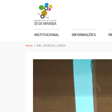
INSTITUCIONAL
INFORMAÇÕES
R
Home
|
IMG_20181214_110633