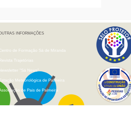
OUTRAS INFORMAÇÕES
Centro de Formação Sá de Miranda
Revista Trajetórias
Newsletter "Sá News"
Estação Meteorológica de Palmeira
Associação de Pais de Palmeira