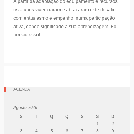
A partir da adaptação do equipamento e recursos,
os alunos vivenciaram e abraçaram este desafio
com entusiasmo e empenho, numa participação
ativa, dando significado à sua aprendizagem. Foi
um sucesso!
AGENDA
Agosto 2026
S
T
Q
Q
S
S
D
1
2
3
4
5
6
7
8
9