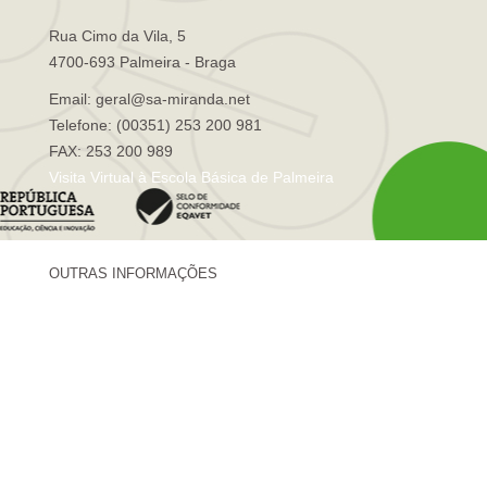
Rua Cimo da Vila, 5
4700-693 Palmeira - Braga
Email: geral@sa-miranda.net
Telefone: (00351) 253 200 981
FAX: 253 200 989
Visita Virtual à Escola Básica de Palmeira
OUTRAS INFORMAÇÕES
Centro de Formação Sá de Miranda
Revista Trajetórias
Newsletter "Sá News"
Estação Meteorológica de Palmeira
Associação de Pais de Palmeira