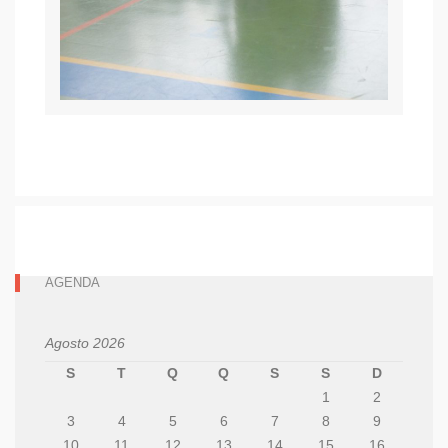
AGENDA
Agosto 2026
S
T
Q
Q
S
S
D
1
2
3
4
5
6
7
8
9
10
11
12
13
14
15
16