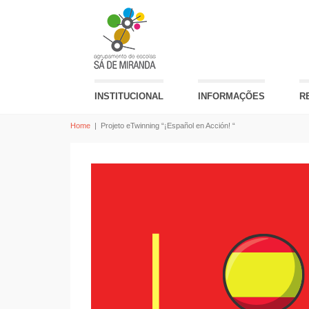
INSTITUCIONAL
INFORMAÇÕES
R
Home
|
Projeto eTwinning “¡Español en Acción! “