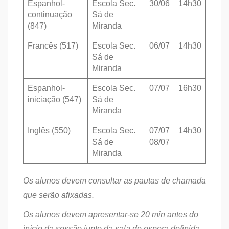
Espanhol-
Escola Sec.
30/06
14h30
continuação
Sá de
(847)
Miranda
Francês (517)
Escola Sec.
06/07
14h30
Sá de
Miranda
Espanhol-
Escola Sec.
07/07
16h30
iniciação (547)
Sá de
Miranda
Inglês (550)
Escola Sec.
07/07
14h30
Sá de
08/07
Miranda
Os alunos devem consultar as pautas de chamada
que serão afixadas.
Os alunos devem apresentar-se 20 min antes do
início da sessão junto da sala de espera definida