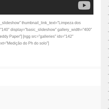
ic_slideshow” thumbnail_link_text=”Limpeza dos
s=”140″ display=”basic_slideshow” gallery_width=”400″
eddy Paper”] [ngg src=”galleries” ids=”142″
ext=”Medição do Ph do solo”]