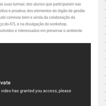
as suas turmas; dos alunos que participaram nas
sitiva e proativa; dos elementos do órgão de gestão
 tudo corresse bem e ainda da colaboração da
aço do ATL e na divulgação do workshop.
volvidos e interessados em preservar o ambiente