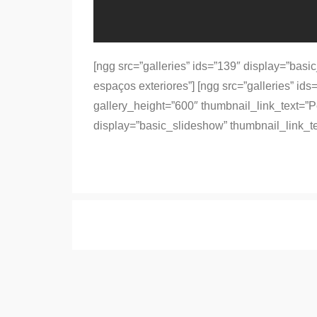
[ngg src=”galleries” ids=”139″ display=”bas
espaços exteriores”] [ngg src=”galleries” id
gallery_height=”600″ thumbnail_link_text=”P
display=”basic_slideshow” thumbnail_link_t