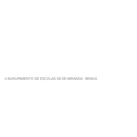
Centro de Formação Sá de Miranda
Revista Trajetórias
Newsletter "Sá News"
Estação Meteorológica de Palmeira
Associação de Pais de Palmeira
© AGRUPAMENTO DE ESCOLAS SÁ DE MIRANDA - BRAGA