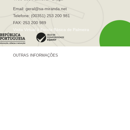
Email: geral@sa-miranda.net
Telefone: (00351) 253 200 981
FAX: 253 200 989
Visita Virtual à Escola Básica de Palmeira
OUTRAS INFORMAÇÕES
Centro de Formação Sá de Miranda
Revista Trajetórias
Newsletter "Sá News"
Estação Meteorológica de Palmeira
Associação de Pais de Palmeira