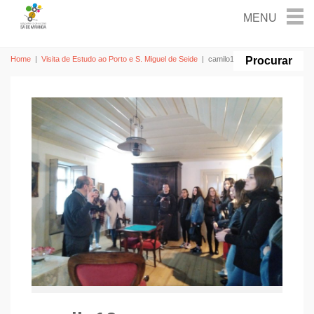
Home
|
Visita de Estudo ao Porto e S. Miguel de Seide
|
camilo12